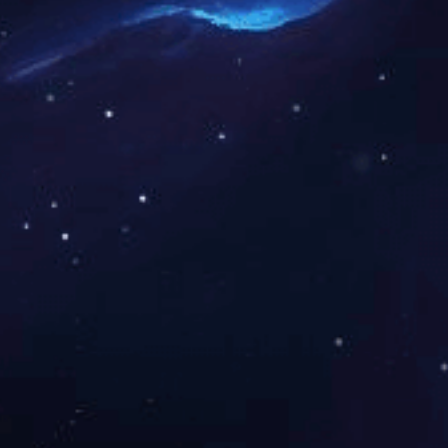
星华动态
集团新闻
媒体报道
企业文化
文化理念
精彩活动
星华故事
投资产业
米兰网页版·官方端入口-米兰online(中国)
城市更新与改造
美丽乡村与赋能
人才招聘
人才理念
招聘职位
星华在线
意见反馈
联系我们