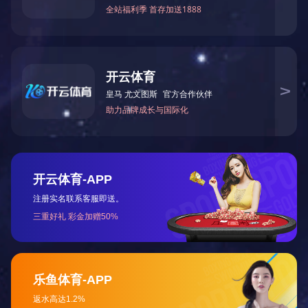
康达信管理顾问集团董事长吴兴辉
集团顾问号召集团领导班子和精干力量高度重视本次重大
管理变革，全力配合咨询项目工作，探索出适合公司当前及未
来中长期发展的战略目标及管控体系，为企业更好的发展奠定
坚实的基础。
紧接着集团项目组组长孙增辉代表进行表态性发言