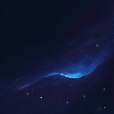
READ MORE
走进星华
集团简介
旗下公司
发展历程
集团荣誉
星华动态
集团新闻
媒体报道
企业文化
文化理念
精彩活动
星华故事
投资产业
米兰网页版·官方端入口-米兰online(中国)
城市更新与改造
美丽乡村与赋能
人才招聘