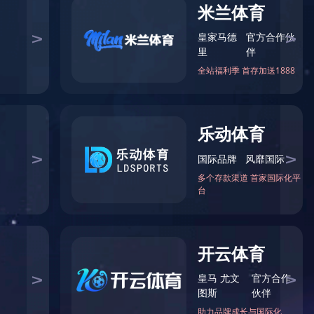
社会贡献福祉"的企业使命，奉行“立足诚信，追求专业，坚韧弘毅，
乡村与赋能、米兰网页版·官方端入口-米兰online(中国)
6年迎新晚宴圆满举行