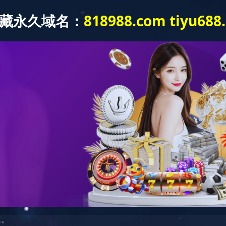
美丽乡村与赋能