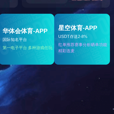
26迎新晚宴在三亚亚龙湾华邑度假酒店隆重召开。全体星
斯分校、三亚旅游酒店行业协会、携程旅行网大住宿事业群海
.